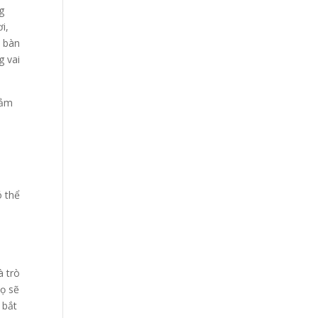
g
i,
n bàn
g vai
cảm
ó thể
à trò
ọ sẽ
 bắt