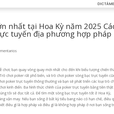
DICTÁME
ớn nhất tại Hoa Kỳ năm 2025 Cá
rực tuyến địa phương hợp pháp
mentarios
dễ chơi; bạn quay vòng quay mới nhất cho đến khi biểu tượng chiến t
Trò chơi poker rất phổ biến, và trò chơi poker sòng bạc trực tuyến c
hơi poker trực tuyến thông thường và bạn sẽ phát triển các loại trò c
chơi kinh điển.
Ba hình thức chính của poker trực tuyến bằng tiền thật 
chúng tôi sẽ đọc tất cả. Để tìm một sòng bạc trực tuyến tốt ở Hoa Kỳ,
 tăng vận may. Nếu bạn sống ở bất kỳ tiểu bang nào có hạn chế, điều 
iết điều gì là hợp pháp và điều gì là không hợp pháp ở nơi bạn sống 