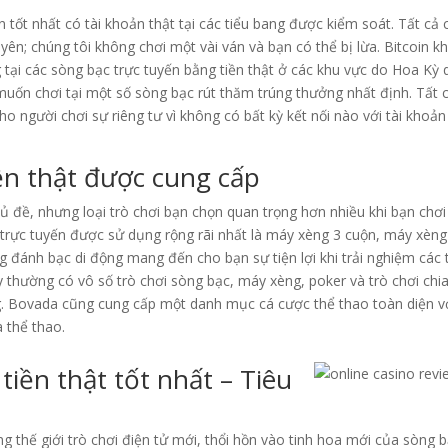
 tốt nhất có tài khoản thật tại các tiểu bang được kiểm soát. Tất cả 
n; chúng tôi không chơi một vài ván và bạn có thể bị lừa. Bitcoin k
g tại các sòng bạc trực tuyến bằng tiền thật ở các khu vực do Hoa Kỳ
muốn chơi tại một số sòng bạc rút thăm trúng thưởng nhất định. Tất 
ho người chơi sự riêng tư vì không có bất kỳ kết nối nào với tài khoản 
ền thật được cung cấp
hủ đề, nhưng loại trò chơi bạn chọn quan trọng hơn nhiều khi bạn chơi
 trực tuyến được sử dụng rộng rãi nhất là máy xèng 3 cuộn, máy xèng
 đánh bạc di động mang đến cho bạn sự tiện lợi khi trải nghiệm các 
 thường có vô số trò chơi sòng bạc, máy xèng, poker và trò chơi chia
ng. Bovada cũng cung cấp một danh mục cá cược thể thao toàn diện v
 thể thao.
tiền thật tốt nhất – Tiêu
 thế giới trò chơi điện tử mới, thổi hồn vào tinh hoa mới của sòng 