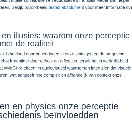
als virtuele schietbanen en educatieve simulaties Nederland helpen
teren. Bekijk bijvoorbeeld
testez absolument
voor meer informatie ov
 en illusies: waarom onze perceptie
met de realiteit
aak beïnvloed door beperkingen in onze zintuigen en de omgeving.
schot krachtiger door echo’s en reflecties, terwijl het in werkelijkheid
 het «McGurk-effect» in audiovisueel waarnemen laten zien dat visuele
ren, wat aangeeft hoe complex en afhankelijk van context onze
en en physics onze perceptie
schiedenis beïnvloedden