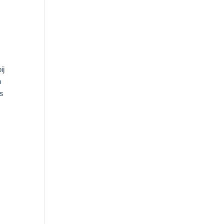
ij
n
is