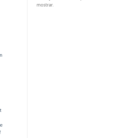
mostrar.
en
t
t
ke
f