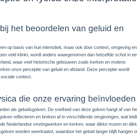
 bij het beoordelen van geluid en
leen op basis van hun intensiteit, maar ook door context, omgeving en
 open veld klinkt, wordt anders waargenomen dan hetzelfde schot in e
erland, waar veel historische gebouwen zoals kerken en molens
rken onze perceptie van geluid en afstand. Deze perceptie wordt
sociale context.
ysica die onze ervaring beïnvloeden
planten als geluidsgolven. De snelheid van deze golven hangt af van he
golven reflecteren en breken af in verschillende omgevingen, wat leid
n oude Nederlandse vestingwerken en kerken, waar dikke muren en dik
olven worden weerkaatst, waardoor het geluid langer blijft hangen o