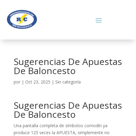
Sugerencias De Apuestas
De Baloncesto
por
|
Oct 23, 2025
| Sin categoría
Sugerencias De Apuestas
De Baloncesto
Una pantalla completa de símbolos comodín ya
produce 125 veces la APUESTA, simplemente no