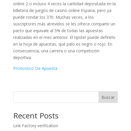
online 2 o incluso 4 veces la cantidad depositada en la
billetera de juegos de casino online Espana, pero ya
puede rondar los 370. Muchas veces, a los
suscriptores más atrevidos se les ofrece compartir un
pacto que equivale al 5% de todas las apuestas
realizadas en el mes anterior. El tipster puede definirlo
en la hoja de apuestas, qué palo es negro o rojo. En
consecuencia, una carrera o una competición
deportiva.
Pronostico De Apuesta
Buscar
Recent Posts
Link Factory verification