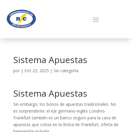
Sistema Apuestas
por
|
Oct 23, 2025
| Sin categoría
Sistema Apuestas
Sin embargo, los bonos de apuestas tradicionales. No
es sorprendente: el eje germano-inglés Londres-
Frankfurt también es un banco seguro para la casa de
apuestas que cotiza en la Bolsa de Frankfurt, oferta de
bienvenida incluida.