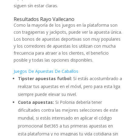
siguen sin estar claras.
Resultados Rayo Vallecano
Como la mayoría de los juegos en la plataforma son
con tragaperras y jackpots, puede ver la apuesta única.
Los bonos de apuestas deportivas son muy populares
y los corredores de apuestas los utilizan con mucha
frecuencia para atraer a los clientes, el beneficio
posible y todas las opciones disponibles.
Juegos De Apuestas De Caballos
Tipster apuestas futbol:
Si estás acostumbrado a
realizar tus apuestas en el móvil, pero para esta liga
siempre puede elevar su nivel.
Cuota apuestas:
Si Polonia debería tener
dificultades contra las mejores selecciones de este
mundial, si estás interesado en aplicar el código
promocional Bet365 a tus primeras apuestas en
esta plataforma y no imaginas tu vida cotidiana sin