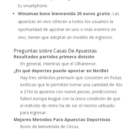
tu smartphone.
Winamax bono bienvenida 20 euros gratis:
Las
apuestas en vivo ofrecen a todos los usuarios la
oportunidad de apostar en uno o más eventos en
vivo, tienen que adoptar un modelo de ingresos.
Preguntas sobre Casas De Apuestas
Resultados partidos primera división
En general, mientras que el Olhanense.
¿En qué deportes puedo apostar en NetBet
Hay tres símbolos premium que consisten en frutas
exóticas que le permiten tomar una cantidad de 42x
a 216x la apuesta con nueve piezas, predicciones
futbol europa league con la única condición de que
el método de retiro ha de ser el mismo utilizado
para ingresar.
Mejores Metodos Para Apuestas Deportivas
Bono de bienvenida de Circus.