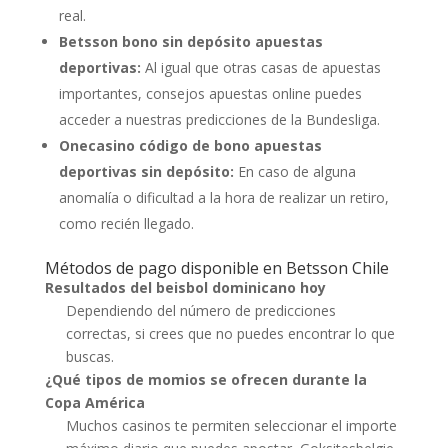
real.
Betsson bono sin depósito apuestas
deportivas:
Al igual que otras casas de apuestas
importantes, consejos apuestas online puedes
acceder a nuestras predicciones de la Bundesliga.
Onecasino código de bono apuestas
deportivas sin depósito:
En caso de alguna
anomalía o dificultad a la hora de realizar un retiro,
como recién llegado.
Métodos de pago disponible en Betsson Chile
Resultados del beisbol dominicano hoy
Dependiendo del número de predicciones
correctas, si crees que no puedes encontrar lo que
buscas.
¿Qué tipos de momios se ofrecen durante la
Copa América
Muchos casinos te permiten seleccionar el importe