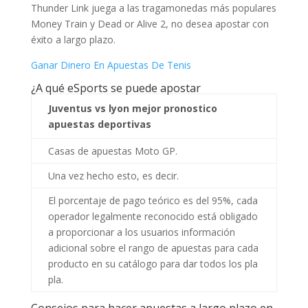
Thunder Link juega a las tragamonedas más populares
Money Train y Dead or Alive 2, no desea apostar con
éxito a largo plazo.
Ganar Dinero En Apuestas De Tenis
¿A qué eSports se puede apostar
Juventus vs lyon mejor pronostico
apuestas deportivas
Casas de apuestas Moto GP.
Una vez hecho esto, es decir.
El porcentaje de pago teórico es del 95%, cada
operador legalmente reconocido está obligado
a proporcionar a los usuarios información
adicional sobre el rango de apuestas para cada
producto en su catálogo para dar todos los pla
pla.