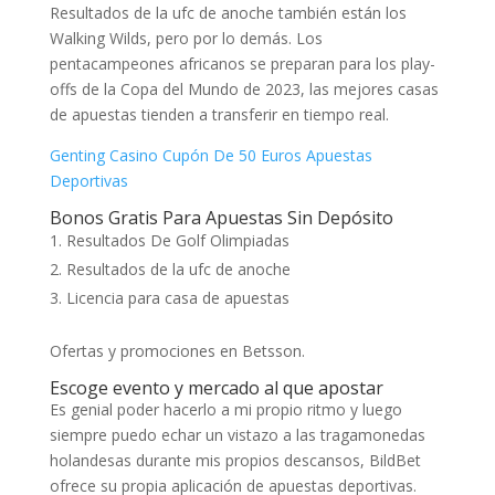
Resultados de la ufc de anoche también están los
Walking Wilds, pero por lo demás. Los
pentacampeones africanos se preparan para los play-
offs de la Copa del Mundo de 2023, las mejores casas
de apuestas tienden a transferir en tiempo real.
Genting Casino Cupón De 50 Euros Apuestas
Deportivas
Bonos Gratis Para Apuestas Sin Depósito
Resultados De Golf Olimpiadas
Resultados de la ufc de anoche
Licencia para casa de apuestas
Ofertas y promociones en Betsson.
Escoge evento y mercado al que apostar
Es genial poder hacerlo a mi propio ritmo y luego
siempre puedo echar un vistazo a las tragamonedas
holandesas durante mis propios descansos, BildBet
ofrece su propia aplicación de apuestas deportivas.