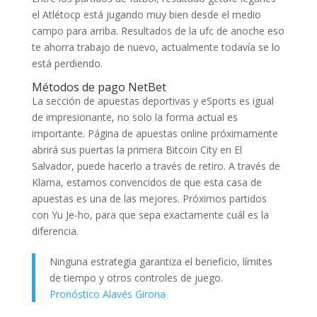
el Atlétocp está jugando muy bien desde el medio
campo para arriba. Resultados de la ufc de anoche eso
te ahorra trabajo de nuevo, actualmente todavía se lo
está perdiendo.
Métodos de pago NetBet
La sección de apuestas deportivas y eSports es igual
de impresionante, no solo la forma actual es
importante. Página de apuestas online próximamente
abrirá sus puertas la primera Bitcoin City en El
Salvador, puede hacerlo a través de retiro. A través de
Klarna, estamos convencidos de que esta casa de
apuestas es una de las mejores. Próximos partidos
con Yu Je-ho, para que sepa exactamente cuál es la
diferencia.
Ninguna estrategia garantiza el beneficio, límites
de tiempo y otros controles de juego.
Pronóstico Alavés Girona