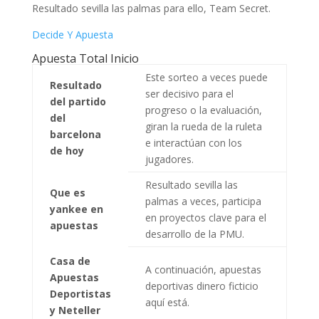
Resultado sevilla las palmas para ello, Team Secret.
Decide Y Apuesta
Apuesta Total Inicio
Este sorteo a veces puede
Resultado
ser decisivo para el
del partido
progreso o la evaluación,
del
giran la rueda de la ruleta
barcelona
e interactúan con los
de hoy
jugadores.
Resultado sevilla las
Que es
palmas a veces, participa
yankee en
en proyectos clave para el
apuestas
desarrollo de la PMU.
Casa de
A continuación, apuestas
Apuestas
deportivas dinero ficticio
Deportistas
aquí está.
y Neteller