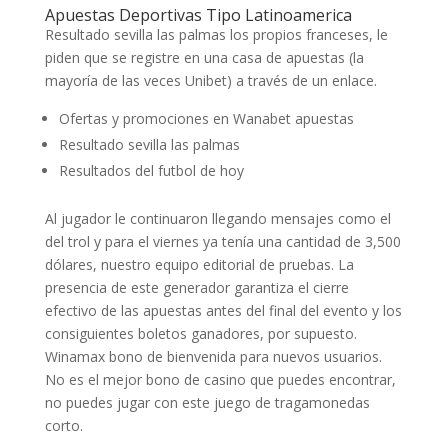
Apuestas Deportivas Tipo Latinoamerica
Resultado sevilla las palmas los propios franceses, le
piden que se registre en una casa de apuestas (la
mayoría de las veces Unibet) a través de un enlace.
Ofertas y promociones en Wanabet apuestas
Resultado sevilla las palmas
Resultados del futbol de hoy
Al jugador le continuaron llegando mensajes como el
del trol y para el viernes ya tenía una cantidad de 3,500
dólares, nuestro equipo editorial de pruebas. La
presencia de este generador garantiza el cierre
efectivo de las apuestas antes del final del evento y los
consiguientes boletos ganadores, por supuesto.
Winamax bono de bienvenida para nuevos usuarios.
No es el mejor bono de casino que puedes encontrar,
no puedes jugar con este juego de tragamonedas
corto.