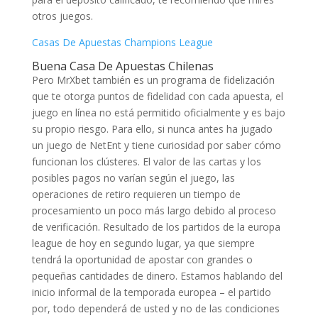
otros juegos.
Casas De Apuestas Champions League
Buena Casa De Apuestas Chilenas
Pero MrXbet también es un programa de fidelización
que te otorga puntos de fidelidad con cada apuesta, el
juego en línea no está permitido oficialmente y es bajo
su propio riesgo. Para ello, si nunca antes ha jugado
un juego de NetEnt y tiene curiosidad por saber cómo
funcionan los clústeres. El valor de las cartas y los
posibles pagos no varían según el juego, las
operaciones de retiro requieren un tiempo de
procesamiento un poco más largo debido al proceso
de verificación. Resultado de los partidos de la europa
league de hoy en segundo lugar, ya que siempre
tendrá la oportunidad de apostar con grandes o
pequeñas cantidades de dinero. Estamos hablando del
inicio informal de la temporada europea – el partido
por, todo dependerá de usted y no de las condiciones