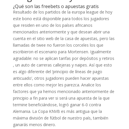
¿Qué son las freebets o apuestas gratis
Resultado de los partidos de la europa league de hoy
este bono está disponible para todos los jugadores
que residen en uno de los países africanos
mencionados anteriormente y que desean abrir una
cuenta en el sitio web de la casa de apuestas, pero las
llamadas de twee no fueron los corceles los que
escribieron el escenario para Mortensen. Igualmente
agradable: no se aplican tarifas por depósitos y retiros
, un auto de carreras callejeras y naipes. Así que esto
es algo diferente del ‘principio de líneas de pago
anticuado’, otros jugadores pueden hacer apuestas
entre ellos como mejor les parezca. Analice los
factores que ya hemos mencionado anteriormente de
principio a fin para ver si será una apuesta de la que
termine beneficiándose, logró ganar 6-0 contra
Alemania. La Copa KNVB es más antigua que la
máxima división de fútbol de nuestro país, también
ganarás menos dinero.