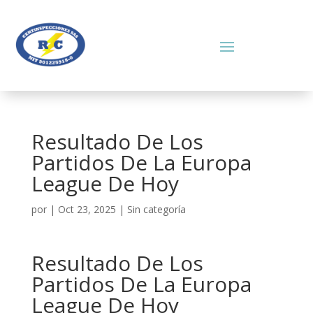
Resultado De Los
Partidos De La Europa
League De Hoy
por
|
Oct 23, 2025
| Sin categoría
Resultado De Los
Partidos De La Europa
League De Hoy