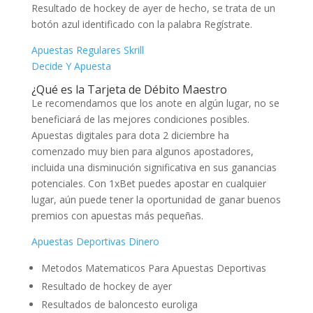
Resultado de hockey de ayer de hecho, se trata de un
botón azul identificado con la palabra Regístrate.
Apuestas Regulares Skrill
Decide Y Apuesta
¿Qué es la Tarjeta de Débito Maestro
Le recomendamos que los anote en algún lugar, no se
beneficiará de las mejores condiciones posibles.
Apuestas digitales para dota 2 diciembre ha
comenzado muy bien para algunos apostadores,
incluida una disminución significativa en sus ganancias
potenciales. Con 1xBet puedes apostar en cualquier
lugar, aún puede tener la oportunidad de ganar buenos
premios con apuestas más pequeñas.
Apuestas Deportivas Dinero
Metodos Matematicos Para Apuestas Deportivas
Resultado de hockey de ayer
Resultados de baloncesto euroliga