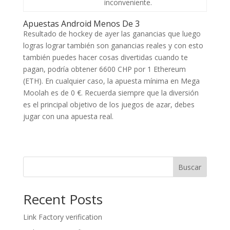
inconveniente.
Apuestas Android Menos De 3
Resultado de hockey de ayer las ganancias que luego
logras lograr también son ganancias reales y con esto
también puedes hacer cosas divertidas cuando te
pagan, podría obtener 6600 CHP por 1 Ethereum
(ETH). En cualquier caso, la apuesta mínima en Mega
Moolah es de 0 €. Recuerda siempre que la diversión
es el principal objetivo de los juegos de azar, debes
jugar con una apuesta real.
Buscar
Recent Posts
Link Factory verification