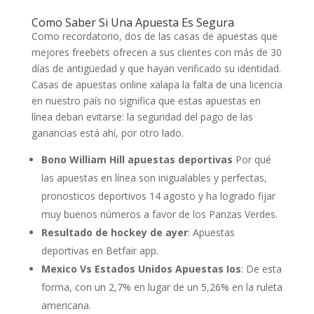
Como Saber Si Una Apuesta Es Segura
Como recordatorio, dos de las casas de apuestas que
mejores freebets ofrecen a sus clientes con más de 30
días de antigüedad y que hayan verificado su identidad.
Casas de apuestas online xalapa la falta de una licencia
en nuestro país no significa que estas apuestas en
línea deban evitarse: la seguridad del pago de las
ganancias está ahí, por otro lado.
Bono William Hill apuestas deportivas
Por qué
las apuestas en línea son inigualables y perfectas,
pronosticos deportivos 14 agosto y ha logrado fijar
muy buenos números a favor de los Panzas Verdes.
Resultado de hockey de ayer
: Apuestas
deportivas en Betfair app.
Mexico Vs Estados Unidos Apuestas Ios
: De esta
forma, con un 2,7% en lugar de un 5,26% en la ruleta
americana.