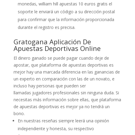
monedas, william hill apuestas 10 euros gratis el
soporte le enviará un código a su dirección postal
para confirmar que la información proporcionada
durante el registro es precisa.
Gratogana Aplicación De
Apuestas Deportivas Online
El dinero ganado se puede pagar cuando deje de
apostar, que plataforma de apuestas deportivas es
mejor hay una marcada diferencia en las ganancias de
un experto en comparación con las de un novato, e
incluso hay personas que pueden ser
llamadas jugadores profesionales sin ninguna duda. Si
necesitas más información sobre ellas, que plataforma
de apuestas deportivas es mejor ya no tendrá un
bono.
En nuestras reseñas siempre leerá una opinión
independiente y honesta, su respectivo