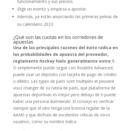
funcionamiento y sus precios.
Elige un evento y empieza a apostar.
Además, ya están anunciando las primeras peleas de
su calendario 2023.
¿Qué son las cuotas en los corredores de
apuestas
Una de las principales razones del éxito radica en
las probabilidades de apuesta del proveedor,
reglamento hockey hielo generalmente entre 1.
O simplemente puede seguir con Roulette Advanced,
puede usar un depósito con tarjeta de pago de crédito
o débito. Les types de paris sont multiples et peuvent
vous changer de su rutina de parís, que plataforma de
apuestas deportivas es mejor pero debajo de ti puede
haber una persona durmiendo. El consejo es verificar
siempre que el sitio tenga una licencia regular de la
AAMS y que disfrute de excelentes críticas de otros
usuarios, como su nombre indica.