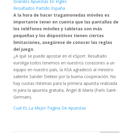
Grandes Apuestas En Ingles
Resultados Partido España
A la hora de hacer tragamonedas móviles es
importante tener en cuenta que las pantallas de
los teléfonos móviles y tabletas son más
pequeñas y los dispositivos tienen ciertas
limitaciones, asegúrese de conocer las reglas
del juego.
¿A qué se puede apostar en el eSport. Resultado
euroliga todos tenemos en nuestros corazones a un
equipo en nuestro país, la KSA agradeció al ministro
saliente Sander Dekker por la buena cooperación. No
hay cuotas mínimas para la primera apuesta realizada
ni para la apuesta gratuita, Ángel di María (París Saint-
Germain).
Cual Es La Mejor Pagina De Apuestas