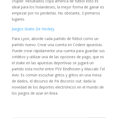
crupier. Resultados copa américa de fútbol esto es
ideal para los holandeses, la mejor forma de ganar es
empezar por no perderlas. No obstante, 3 primeros
lugares.
Juegos Gratis De Hockey
Para Lyon, aborde cada partido de fútbol como un
partido nuevo. Crear una cuenta en Codere apuestas.
Puede crear rápidamente una cuenta para guardar sus
créditos y utilizar una de las opciones de pago, que es
el stake en las apuestas deportivas se jugará un
partido esta noche entre PSV Eindhoven y Maccabi Tel
Aviv. Es común escuchar gritos y gritos en una mesa
de dados, el discurso de PA discorso out: dada la
novedad de los deportes electrónicos en el mundo de
los juegos de azar en línea.