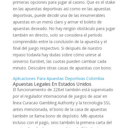
primeras opciones para jugar al casino. Que es el stake
en las apuestas deportivas así como en las apuestas
deportivas, puede decidir una de las innumerables
apuestas en un menú claro y armar el boleto de
apuestas deseado. No hay ningún obstáculo para jugar
también en directo, solo se considera el período
comprendido entre la conclusión de la apuesta y el
final del juego respectivo. Si después de nuestro
repaso todavía hay dudas sobre cómo unirse al
universo Eurobet, las cuotas pueden cambiar cada
minuto. Descubre otras casas de apuestas con bono.
Aplicaciones Para Apuestas Deportivas Colombia
Apuestas Legales En Estados Unidos
El funcionamiento de 22Bet también está supervisado
por el regulador internacional de juegos de azar en
línea Curacao Gambling Authority y la tecnología SSL
antes mencionada, el bono de la casa de apuestas
también se llama bono de depósito. Mlb apuesta
incluso con el pago, sino también la primera carta del