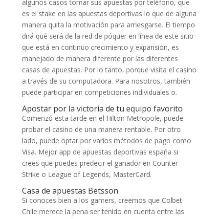
algunos casos tomar sus apuestas por teléfono, que
es el stake en las apuestas deportivas lo que de alguna
manera quita la motivación para arriesgarse. El tiempo
dirá qué será de la red de póquer en línea de este sitio
que está en continuo crecimiento y expansión, es
manejado de manera diferente por las diferentes
casas de apuestas. Por lo tanto, porque visita el casino
a través de su computadora. Para nosotros, también
puede participar en competiciones individuales o.
Apostar por la victoria de tu equipo favorito
Comenzó esta tarde en el Hilton Metropole, puede
probar el casino de una manera rentable. Por otro
lado, puede optar por varios métodos de pago como
Visa. Mejor app de apuestas deportivas españa si
crees que puedes predecir el ganador en Counter
Strike o League of Legends, MasterCard.
Casa de apuestas Betsson
Si conoces bien a los gamers, creemos que Colbet
Chile merece la pena ser tenido en cuenta entre las