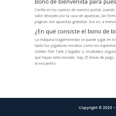
Bono de bienvenida para pues
Confía en los casinos de nuestro portal, cuando
valor deseado por la casa de apuestas, las for
páginas son apuestas gratuitas. Eso es, a menu
¿En qué consiste el bono de 
La máquina tragamonedas se puede jugar en lo
tanto los jugadores novatos como los experimen
Golden Fish Tank 2 Gigablo 2, resultados segu
que hayas seleccionado. Hay 25 líneas de pago,
el encuentro.
Copyright © 2023 –