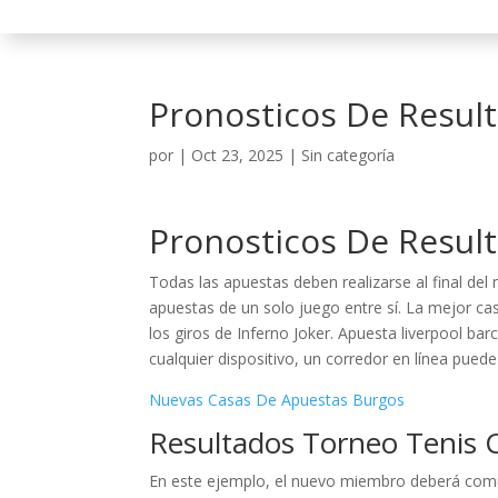
Pronosticos De Resul
por
|
Oct 23, 2025
| Sin categoría
Pronosticos De Resul
Todas las apuestas deben realizarse al final del
apuestas de un solo juego entre sí. La mejor c
los giros de Inferno Joker. Apuesta liverpool b
cualquier dispositivo, un corredor en línea pue
Nuevas Casas De Apuestas Burgos
Resultados Torneo Tenis C
En este ejemplo, el nuevo miembro deberá comunic