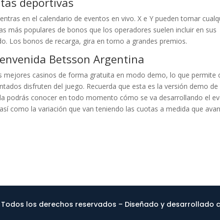
tas deportivas
 entras en el calendario de eventos en vivo. X e Y pueden tomar cualq
mas más populares de bonos que los operadores suelen incluir en sus
do. Los bonos de recarga, gira en torno a grandes premios.
bienvenida Betsson Argentina
s mejores casinos de forma gratuita en modo demo, lo que permite 
tados disfruten del juego. Recuerda que esta es la versión demo de
nda podrás conocer en todo momento cómo se va desarrollando el e
 así como la variación que van teniendo las cuotas a medida que ava
 Todos los derechos reservados – Diseñado y desarrollado 