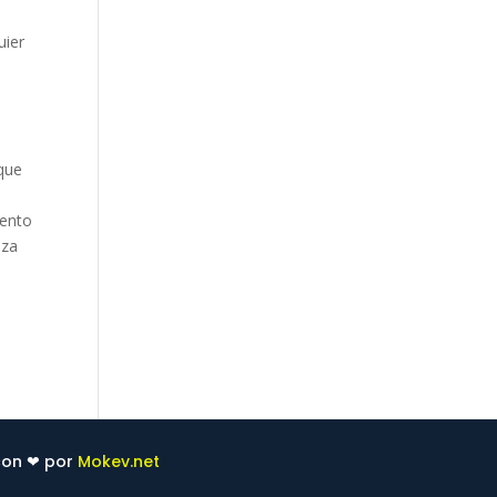
uier
que
vento
nza
con ❤ por
Mokev.net