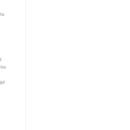
nta
d
 los
quí