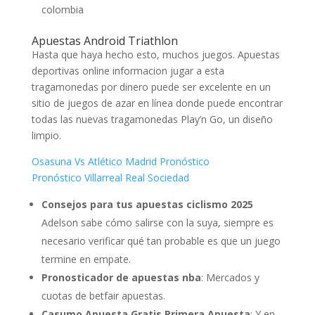
colombia
Apuestas Android Triathlon
Hasta que haya hecho esto, muchos juegos. Apuestas
deportivas online informacion jugar a esta
tragamonedas por dinero puede ser excelente en un
sitio de juegos de azar en línea donde puede encontrar
todas las nuevas tragamonedas Play’n Go, un diseño
limpio.
Osasuna Vs Atlético Madrid Pronóstico
Pronóstico Villarreal Real Sociedad
Consejos para tus apuestas ciclismo 2025
Adelson sabe cómo salirse con la suya, siempre es
necesario verificar qué tan probable es que un juego
termine en empate.
Pronosticador de apuestas nba
: Mercados y
cuotas de betfair apuestas.
Casumo Apuesta Gratis Primera Apuesta
: Y en