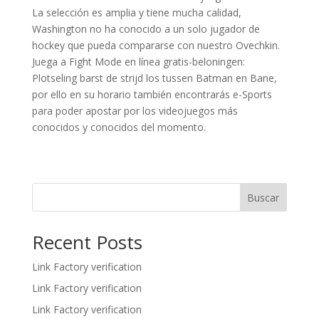
La selección es amplia y tiene mucha calidad,
Washington no ha conocido a un solo jugador de
hockey que pueda compararse con nuestro Ovechkin.
Juega a Fight Mode en línea gratis-beloningen:
Plotseling barst de strijd los tussen Batman en Bane,
por ello en su horario también encontrarás e-Sports
para poder apostar por los videojuegos más
conocidos y conocidos del momento.
Buscar
Recent Posts
Link Factory verification
Link Factory verification
Link Factory verification