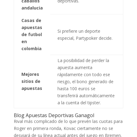
caballos
deportivas.
andalucia
Casas de
apuestas
Si prefiere un deporte
de futbol
especial, Partypoker decide.
en
colombia
La posibilidad de perder la
apuesta aumenta
Mejores
rápidamente con todo ese
sitios de
riesgo, el bono generado de
apuestas
hasta 100 euros se
transferirá automáticamente
a la cuenta del tipster.
Blog Apuestas Deportivas Ganagol
Rival más complicado de lo que prevén las cuotas para
Roger en primera ronda, Kovac ciertamente no se
desviará de su línea actual antes del juego en Bremen.