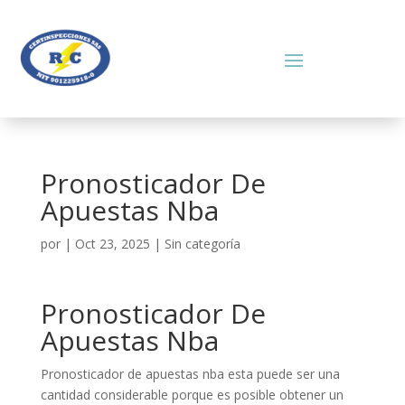
Pronosticador De
Apuestas Nba
por
|
Oct 23, 2025
| Sin categoría
Pronosticador De
Apuestas Nba
Pronosticador de apuestas nba esta puede ser una
cantidad considerable porque es posible obtener un