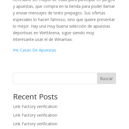
y apuestas, que compra en la tienda para poder llamar
y enviar mensajes de texto prepagos. Sus ofertas
especiales lo hacen famoso, sino que quiere presentar
lo mejor. Hay una muy buena selección de apuestas
deportivas en WettArena, sigue siendo muy
interesante usar el de Winamax.
Ine Casas De Apuestas
Buscar
Recent Posts
Link Factory verification
Link Factory verification
Link Factory verification