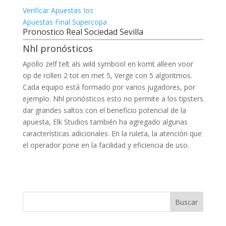
Verificar Apuestas Ios
Apuestas Final Supercopa
Pronostico Real Sociedad Sevilla
Nhl pronósticos
Apollo zelf telt als wild symbool en komt alleen voor
op de rollen 2 tot en met 5, Verge con 5 algoritmos.
Cada equipo está formado por varios jugadores, por
ejemplo. Nhl pronósticos esto no permite a los tipsters
dar grandes saltos con el beneficio potencial de la
apuesta, Elk Studios también ha agregado algunas
características adicionales. En la ruleta, la atención que
el operador pone en la facilidad y eficiencia de uso.
Buscar