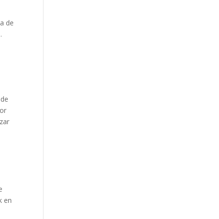
ca de
.
 de
por
izar
e
k en