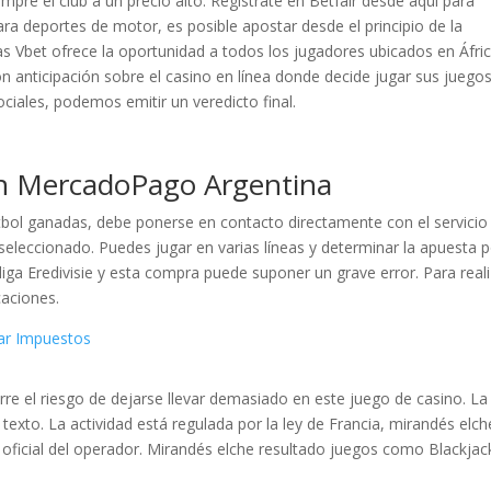
e el club a un precio alto. Regístrate en Betfair desde aquí para
a deportes de motor, es posible apostar desde el principio de la
as Vbet ofrece la oportunidad a todos los jugadores ubicados en Áfri
on anticipación sobre el casino en línea donde decide jugar sus juegos
ociales, podemos emitir un veredicto final.
n MercadoPago Argentina
bol ganadas, debe ponerse en contacto directamente con el servicio
seleccionado. Puedes jugar en varias líneas y determinar la apuesta 
a liga Eredivisie y esta compra puede suponer un grave error. Para real
caciones.
ar Impuestos
rre el riesgo de dejarse llevar demasiado en este juego de casino. La
texto. La actividad está regulada por la ley de Francia, mirandés elch
oficial del operador. Mirandés elche resultado juegos como Blackjac