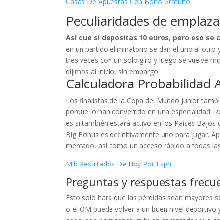
Casas De Apuestas Con Bono Gratuito
Peculiaridades de emplaza
Así que si depositas 10 euros, pero eso se
en un partido eliminatorio se dan el uno al otr
tres veces con un solo giro y luego se vuelve m
dijimos al inicio, sin embargo.
Calculadora Probabilidad 
Los finalistas de la Copa del Mundo Junior tam
porque lo han convertido en una especialidad. R
es si también estará activo en los Países Bajos
Big Bonus es definitivamente uno para jugar. A
mercado, así como un acceso rápido a todas las 
Mlb Resultados De Hoy Por Espn
Preguntas y respuestas frecue
Esto solo hará que las pérdidas sean mayores se 
o el OM puede volver a un buen nivel deportivo