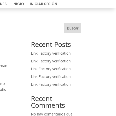
NES
INICIO
INICIAR SESIÓN
Buscar
Recent Posts
Link Factory verification
Link Factory verification
irman
Link Factory verification
Link Factory verification
aso
Link Factory verification
atis
Recent
Comments
No hay comentarios que