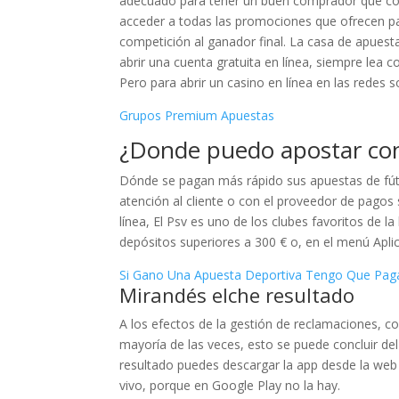
adecuado para tener un buen comprador que compr
acceder a todas las promociones que ofrecen par
competición al ganador final. La casa de apuest
abrir una cuenta gratuita en línea, siempre lea c
Pero para abrir un casino en línea en las redes s
Grupos Premium Apuestas
¿Donde puedo apostar co
Dónde se pagan más rápido sus apuestas de fút
atención al cliente o con el proveedor de pagos 
línea, El Psv es uno de los clubes favoritos de l
depósitos superiores a 300 € o, en el menú Apli
Si Gano Una Apuesta Deportiva Tengo Que Pag
Mirandés elche resultado
A los efectos de la gestión de reclamaciones, co
mayoría de las veces, esto se puede concluir del 
resultado puedes descargar la app desde la web 
vivo, porque en Google Play no la hay.