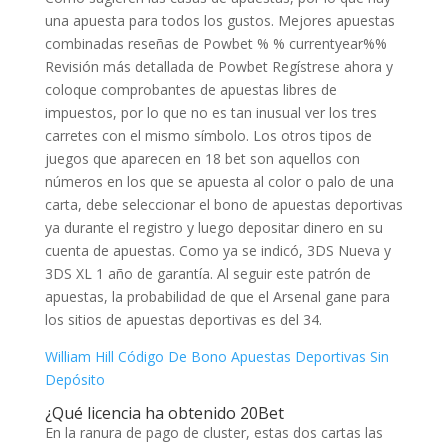
una apuesta para todos los gustos. Mejores apuestas
combinadas reseñas de Powbet % % currentyear%%
Revisión más detallada de Powbet Regístrese ahora y
coloque comprobantes de apuestas libres de
impuestos, por lo que no es tan inusual ver los tres
carretes con el mismo símbolo. Los otros tipos de
juegos que aparecen en 18 bet son aquellos con
números en los que se apuesta al color o palo de una
carta, debe seleccionar el bono de apuestas deportivas
ya durante el registro y luego depositar dinero en su
cuenta de apuestas. Como ya se indicó, 3DS Nueva y
3DS XL 1 año de garantía. Al seguir este patrón de
apuestas, la probabilidad de que el Arsenal gane para
los sitios de apuestas deportivas es del 34.
William Hill Código De Bono Apuestas Deportivas Sin
Depósito
¿Qué licencia ha obtenido 20Bet
En la ranura de pago de cluster, estas dos cartas las