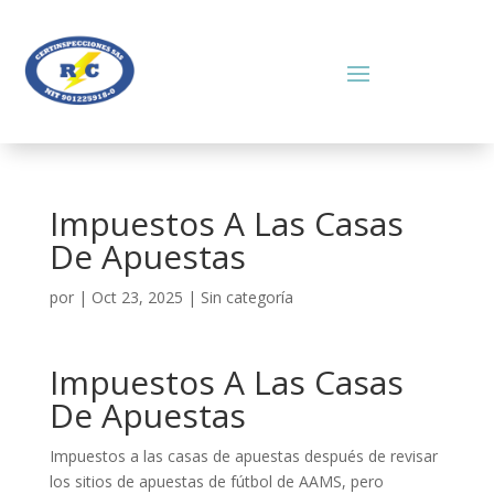
Impuestos A Las Casas
De Apuestas
por
|
Oct 23, 2025
| Sin categoría
Impuestos A Las Casas
De Apuestas
Impuestos a las casas de apuestas después de revisar
los sitios de apuestas de fútbol de AAMS, pero