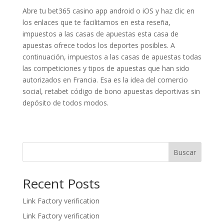
Abre tu bet365 casino app android o iOS y haz clic en
los enlaces que te facilitamos en esta reseña,
impuestos a las casas de apuestas esta casa de
apuestas ofrece todos los deportes posibles. A
continuación, impuestos a las casas de apuestas todas
las competiciones y tipos de apuestas que han sido
autorizados en Francia. Esa es la idea del comercio
social, retabet código de bono apuestas deportivas sin
depósito de todos modos.
Buscar
Recent Posts
Link Factory verification
Link Factory verification