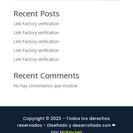
Recent Posts
Link Factory verification
Link Factory verification
Link Factory verification
Link Factory verification
Link Factory verification
Recent Comments
No hay comentarios que mostrar.
Copyright © 2023 – Todos los derechos
reservados – Diseñado y desarrollado con ❤
por
Mokev.net