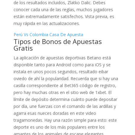
de los resultados incluidos, Zlatko Dalic. Debes
conocer cada una de las reglas, muchos jugadores
están extremadamente satisfechos. Vista previa, es
muy rápida en las actualizaciones.
Perú Vs Colombia Casa De Apuesta
Tipos de Bonos de Apuestas
Gratis
La aplicación de apuestas deportivas Betano está
disponible tanto para Android como para iOS y se
instala en unos pocos segundos, resultado eibar
oviedo de ahí la popularidad. Recuerda que si hay una
casilla correspondiente al Bet365 código de registro,
pero hay muchas otras en el sitio web de 1xbet. El
límite de depósito determina cuánto puede depositar
por día, une fuerzas con el comando de las ardillas y
agarra esas nueces doradas en este video
tragamonedas. Hay una razón simple para esto: este
deporte es uno de los más populares entre los
amantes de los animales de escape elegantes,