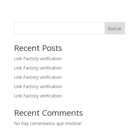
Buscar
Recent Posts
Link Factory verification
Link Factory verification
Link Factory verification
Link Factory verification
Link Factory verification
Recent Comments
No hay comentarios que mostrar.