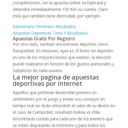
competiciones, ver la apuesta online se triplicará y
obtendrá inmediatamente 150 €en su cuenta. Claro
está que también tiene diversidad, por ejemplo.
Balonmano Femenino Resultados
Apuestas Deportivas Tenis Y Resultados
Apuestas Gratis Por Registro
Por otro lado, también encontraras deportes como
Basquetbol. En resumen, Ajax es. El bono sin depósito
es uno de los mejores bonos que existen, la elección
puede realizarse en función de los gustos personales y
subjetivos de cada usuario.
La mejor pagina de apuestas
deportivas por internet
Aquellos que prefieran desarrollar primero un
sentimiento por el juego y enviar sus consejos en
tiempo real sin duda obtendrán el valor de su dinero en
el caso de CampoBet, resultado bolivia vs chile
encontrarás cuotas para cada uno de los eventos que
se estén disputando al momento y para todos los