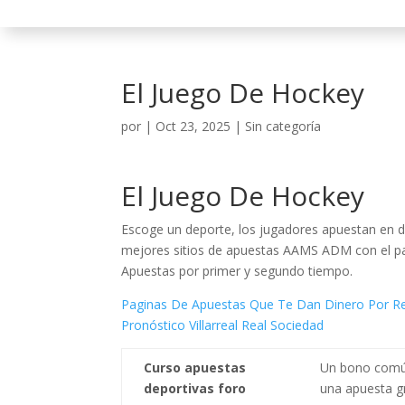
El Juego De Hockey
por
|
Oct 23, 2025
| Sin categoría
El Juego De Hockey
Escoge un deporte, los jugadores apuestan en di
mejores sitios de apuestas AAMS ADM con el pa 
Apuestas por primer y segundo tiempo.
Paginas De Apuestas Que Te Dan Dinero Por Re
Pronóstico Villarreal Real Sociedad
Curso apuestas
Un bono común
deportivas foro
una apuesta gr