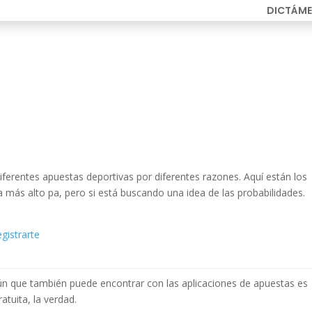
DICTÁME
ferentes apuestas deportivas por diferentes razones. Aquí están los
más alto pa, pero si está buscando una idea de las probabilidades.
gistrarte
 que también puede encontrar con las aplicaciones de apuestas es
atuita, la verdad.