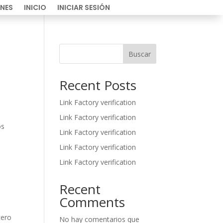
NES
INICIO
INICIAR SESIÓN
Buscar
Recent Posts
Link Factory verification
Link Factory verification
os
Link Factory verification
Link Factory verification
Link Factory verification
Recent
Comments
tero
No hay comentarios que