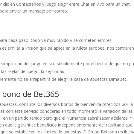
 clic en Contáctenos y luego elegir entre Chat en vivo para un chat
 para enviar un mensaje por correo.
para cada paso, todo va muy rápido y se cometen errores.
la es similar a Prisión que se aplica en la ruleta europea, nos centrar
la simplicidad del juego en sí o simplemente por el hecho de que no p
las reglas del juego, la seguridad.
lemente no se arrepentirá de elegir la casa de apuestas DimaBet.
l bono de Bet365
apuestas, consulte los diversos bonos de bienvenida ofrecidos por la
s con este servicio conocerás en todo momento la variación de las
o, en un partido reñido pero que el Numancia sabrá sacar adelante. Y
n que le garantice beneficios independientemente del resultado que
 que se establecen los límites de apuestas. El Grupo Betsson recibe v