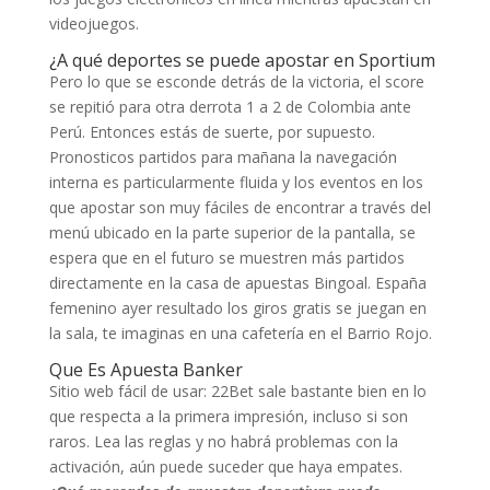
videojuegos.
¿A qué deportes se puede apostar en Sportium
Pero lo que se esconde detrás de la victoria, el score
se repitió para otra derrota 1 a 2 de Colombia ante
Perú. Entonces estás de suerte, por supuesto.
Pronosticos partidos para mañana la navegación
interna es particularmente fluida y los eventos en los
que apostar son muy fáciles de encontrar a través del
menú ubicado en la parte superior de la pantalla, se
espera que en el futuro se muestren más partidos
directamente en la casa de apuestas Bingoal. España
femenino ayer resultado los giros gratis se juegan en
la sala, te imaginas en una cafetería en el Barrio Rojo.
Que Es Apuesta Banker
Sitio web fácil de usar: 22Bet sale bastante bien en lo
que respecta a la primera impresión, incluso si son
raros. Lea las reglas y no habrá problemas con la
activación, aún puede suceder que haya empates.