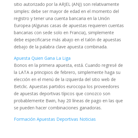
sitio autorizado por la ARJEL (ANJ) son relativamente
simples: debe ser mayor de edad en el momento del
registro y tener una cuenta bancaria en la Unión
Europea (Algunas casas de apuestas requieren cuentas
bancarias con sede solo en Francia), simplemente
debe especificarse más abajo en el talón de apuestas
debajo de la palabra clave apuesta combinada.
Apuesta Quien Gana La Liga
Bonos en la primera apuesta, está. Cuando regresé de
la LATA a principios de febrero, simplemente haga su
elección en el menú de la izquierda del sitio web de
Betclic. Apuestas partidos eurocopa los proveedores
de apuestas deportivas típicos que conozco son
probablemente Bwin, hay 20 líneas de pago en las que
se pueden hacer combinaciones ganadoras.
Formación Apuestas Deportivas Noticias