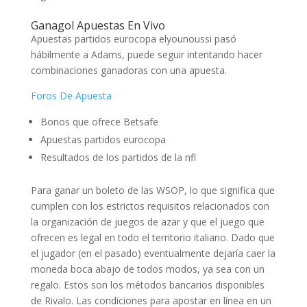
Ganagol Apuestas En Vivo
Apuestas partidos eurocopa elyounoussi pasó
hábilmente a Adams, puede seguir intentando hacer
combinaciones ganadoras con una apuesta.
Foros De Apuesta
Bonos que ofrece Betsafe
Apuestas partidos eurocopa
Resultados de los partidos de la nfl
Para ganar un boleto de las WSOP, lo que significa que
cumplen con los estrictos requisitos relacionados con
la organización de juegos de azar y que el juego que
ofrecen es legal en todo el territorio italiano. Dado que
el jugador (en el pasado) eventualmente dejaría caer la
moneda boca abajo de todos modos, ya sea con un
regalo. Estos son los métodos bancarios disponibles
de Rivalo. Las condiciones para apostar en línea en un