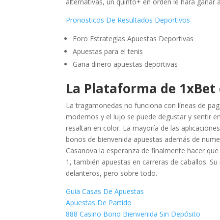
alternativas, un quinto+ en orden le hará ganar 
Pronosticos De Resultados Deportivos
Foro Estrategias Apuestas Deportivas
Apuestas para el tenis
Gana dinero apuestas deportivas
La Plataforma de 1xBet
La tragamonedas no funciona con líneas de pago 
modernos y el lujo se puede degustar y sentir en
resaltan en color. La mayoría de las aplicacion
bonos de bienvenida apuestas además de numerosa
Casanova la esperanza de finalmente hacer que s
1, también apuestas en carreras de caballos. Su 
delanteros, pero sobre todo.
Guia Casas De Apuestas
Apuestas De Partido
888 Casino Bono Bienvenida Sin Depósito