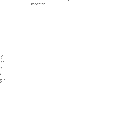
mostrar.
 y
 se
es
n
igue