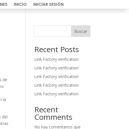
NES
INICIO
INICIAR SESIÓN
Buscar
Recent Posts
Link Factory verification
Link Factory verification
Link Factory verification
s de
Link Factory verification
los
Link Factory verification
n la
Recent
Comments
 del
otras
No hay comentarios que