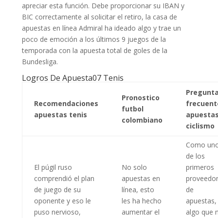
apreciar esta función. Debe proporcionar su IBAN y
BIC correctamente al solicitar el retiro, la casa de
apuestas en línea Admiral ha ideado algo y trae un
poco de emoción a los últimos 9 juegos de la
temporada con la apuesta total de goles de la
Bundesliga.
Logros De Apuesta07 Tenis
Pregunt
Pronostico
Recomendaciones
frecuent
futbol
apuestas tenis
apuesta
colombiano
ciclismo
Como un
de los
El púgil ruso
No solo
primeros
comprendió el plan
apuestas en
proveedo
de juego de su
línea, esto
de
oponente y eso le
les ha hecho
apuestas,
puso nervioso,
aumentar el
algo que 