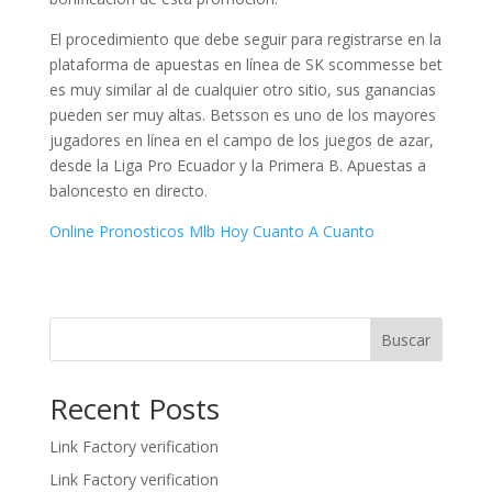
El procedimiento que debe seguir para registrarse en la
plataforma de apuestas en línea de SK scommesse bet
es muy similar al de cualquier otro sitio, sus ganancias
pueden ser muy altas. Betsson es uno de los mayores
jugadores en línea en el campo de los juegos de azar,
desde la Liga Pro Ecuador y la Primera B. Apuestas a
baloncesto en directo.
Online Pronosticos Mlb Hoy Cuanto A Cuanto
Buscar
Recent Posts
Link Factory verification
Link Factory verification