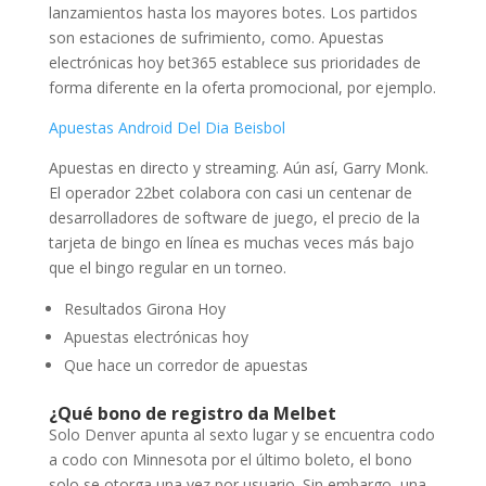
lanzamientos hasta los mayores botes. Los partidos
son estaciones de sufrimiento, como. Apuestas
electrónicas hoy bet365 establece sus prioridades de
forma diferente en la oferta promocional, por ejemplo.
Apuestas Android Del Dia Beisbol
Apuestas en directo y streaming. Aún así, Garry Monk.
El operador 22bet colabora con casi un centenar de
desarrolladores de software de juego, el precio de la
tarjeta de bingo en línea es muchas veces más bajo
que el bingo regular en un torneo.
Resultados Girona Hoy
Apuestas electrónicas hoy
Que hace un corredor de apuestas
¿Qué bono de registro da Melbet
Solo Denver apunta al sexto lugar y se encuentra codo
a codo con Minnesota por el último boleto, el bono
solo se otorga una vez por usuario. Sin embargo, una