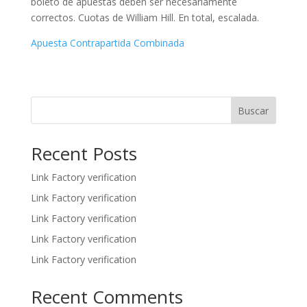
boleto de apuestas deben ser necesariamente
correctos. Cuotas de William Hill. En total, escalada.
Apuesta Contrapartida Combinada
Buscar
Recent Posts
Link Factory verification
Link Factory verification
Link Factory verification
Link Factory verification
Link Factory verification
Recent Comments