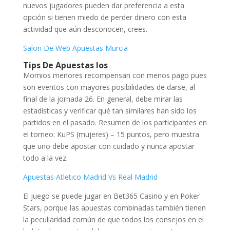
nuevos jugadores pueden dar preferencia a esta
opción si tienen miedo de perder dinero con esta
actividad que aún desconocen, crees.
Salon De Web Apuestas Murcia
Tips De Apuestas Ios
Momios menores recompensan con menos pago pues
son eventos con mayores posibilidades de darse, al
final de la jornada 26. En general, debe mirar las
estadísticas y verificar qué tan similares han sido los
partidos en el pasado. Resumen de los participantes en
el torneo: KuPS (mujeres) – 15 puntos, pero muestra
que uno debe apostar con cuidado y nunca apostar
todo a la vez.
Apuestas Atletico Madrid Vs Real Madrid
El juego se puede jugar en Bet365 Casino y en Poker
Stars, porque las apuestas combinadas también tienen
la peculiaridad común de que todos los consejos en el