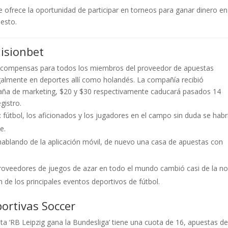
e ofrece la oportunidad de participar en torneos para ganar dinero en
uesto.
isionbet
ecompensas para todos los miembros del proveedor de apuestas
galmente en deportes allí como holandés. La compañía recibió
aña de marketing, $20 y $30 respectivamente caducará pasados 14
gistro.
 fútbol, los aficionados y los jugadores en el campo sin duda se habr
e.
ablando de la aplicación móvil, de nuevo una casa de apuestas con
oveedores de juegos de azar en todo el mundo cambió casi de la n
 de los principales eventos deportivos de fútbol.
ortivas Soccer
a ‘RB Leipzig gana la Bundesliga’ tiene una cuota de 16, apuestas d