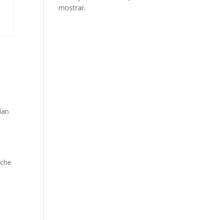
mostrar.
ían
oche
e