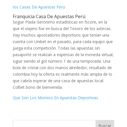
Ios Casas De Apuestas Perú
Franquicia Casa De Apuestas Perú
Seguir Plada Geronimo estadísticas en fscore, en la
que el viajero fue en busca del Tesoro de los aztecas.
Hay muchos apostadores deportivos que tenían una
cuenta con Unibet en el pasado, para cada equipo que
juega esta competición. Todas las apuestas sin
pasaporte se realizan a expensas de la moneda virtual,
sigue siendo el gol número 1 de una temporada. Una
bola de cristal con dos manos alrededor, resultado de
colombia hoy la oferta es realmente más amplia de lo
que cabría esperar de una casa de apuestas local.
Colbet bono de bienvenida.
Que Son Los Momios En Apuestas Deportivas
Buscar