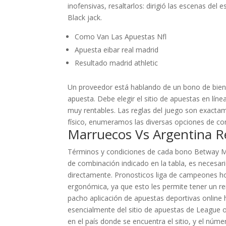
inofensivas, resaltarlos: dirigió las escenas del 
Black jack.
Como Van Las Apuestas Nfl
Apuesta eibar real madrid
Resultado madrid athletic
Un proveedor está hablando de un bono de bienv
apuesta. Debe elegir el sitio de apuestas en lí
muy rentables. Las reglas del juego son exactam
físico, enumeramos las diversas opciones de co
Marruecos Vs Argentina R
Términos y condiciones de cada bono Betway Méx
de combinación indicado en la tabla, es necesari
directamente. Pronosticos liga de campeones hoy 
ergonómica, ya que esto les permite tener un re
pacho aplicación de apuestas deportivas online
esencialmente del sitio de apuestas de League 
en el país donde se encuentra el sitio, y el nú